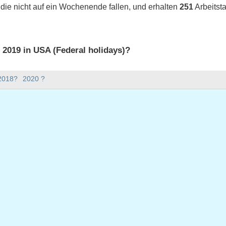
 die nicht auf ein Wochenende fallen, und erhalten
251
Arbeitst
s 2019 in USA (Federal holidays)?
 2019 in USA (Federal holidays).
 2018?
2020 ?
bt es im Jahr 2019?
Jahr 2019.
nd hat 365 Tage.
019 auf Werktage?
9 auf Werktage.
 Werktage fallen
uar 1, 2019
ag, Januar 21, 2019