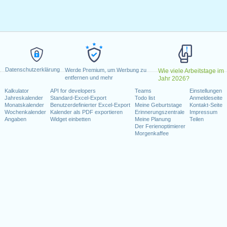
g, Februar 18, 2019
, 2019
, Juli 4, 2019
 2, 2019
er 14, 2019
er 11, 2019
Datenschutzerklärung
vember 28, 2019
Werde Premium, um Werbung zu
Wie viele Arbeitstage im
entfernen und mehr
Jahr 2026?
er 25, 2019
Kalkulator
API for developers
Teams
Einstellungen
Jahreskalender
Standard-Excel-Export
Todo list
Anmeldeseite
Monatskalender
Benutzerdefinierter Excel-Export
Meine Geburtstage
Kontakt-Seite
Wochenkalender
Kalender als PDF exportieren
Erinnerungszentrale
Impressum
Angaben
Widget einbetten
Meine Planung
Teilen
kalender für 2019
Der Ferienoptimierer
Morgenkaffee
n 2018 in USA (Federal holidays)?
n 2020 in USA (Federal holidays)?