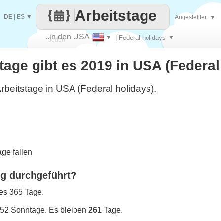
Arbeitstage
DE
|
ES
▼
Angestellter
▼
..in den USA
▼
| Federal holidays
▼
Jeden
stage gibt es 2019 in USA (Federal
Tag
rbeitstage in USA (Federal holidays).
ge fallen
ng durchgeführt?
 es 365 Tage.
 52 Sonntage. Es bleiben
261
Tage.